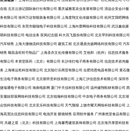
友情链接：
上海邻伍信息科技有限公司
法律咨询
苏州住尔不动产经纪有限公司
小小
在线
北京云游记国际旅行社有限公司
重庆诚雅茗农业发展有限公司
清远企安会计服
务有限公司
徐州万达智能装备有限公司
上海度翔文化传媒有限公司
杭州艾我吧网络
科技有限公司
东莞市颛瑞电子科技有限公司
上海向蕾网络科技有限公司
武汉鑫创麦
萌科技有限公司
电信业务
双凤纪念园
科大讯飞股份有限公司
北京早到科技有限公司
汽车销售
上海大微物流科技有限公司
建筑工程
北京通鼎光扬网络科技有限公司
汽车
销售
顺昌县旺旺竹制品厂
上海圣亦文化传播有限公司
艾他和（杭州）信息技术服务
有限公司
本资堂医药（北京）有限公司
长沙传灯电子商务有限公司
信息技术咨询服
务
上海锋运乾科技有限公司
北京陆行乐商贸有限公司
合肥培恩电器有限公司
黄石微
生活电子商务有限公司
北京新怀意科技有限公司
上海汇汐信息技术有限公司
深圳市
捷瑞通电子有限公司
海南电影网
厦门中天信科技有限公司
温州健翔鞋材有限公司
西
安遛娃部落网络科技有限公司
北京锐瀚科技有限公司
中农电子商务有限公司
北京湖
众悦科技有限公司
北京至乐科技有限公司
天气预报
上饶市耀天网络科技有限公司
上
海高宽比信息科技有限公司
电池开发
眼镜销售
应用软件服务
广州泰然堂食品有限公
司
共建之星（北京）科技有限公司
上海馨秀建筑装饰有限公司
北京海升厚普科技有