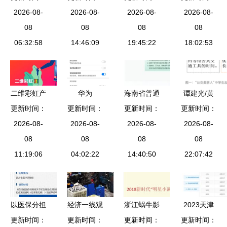
2026-08-
服务指南
加盟行业春
2026-08-
动学习解决
2026-08-
我们是一所
2026-08-
咨询电话、
08
节放量指南
08
方案——招
08
有“售后服
08
电子邮箱与
06:32:58
与招生辅助
14:46:09
生辅助服务
19:45:22
务”的大学
18:02:53
报名入口详
服务实战策
助力教育不
解
略
停步
二维彩虹产
华为
海南省普通
谭建光/黄
品服务价格
更新时间：
更新时间：
Mate20系
高校招生志
更新时间：
更新时间：
咏霓 “公交
更新与招生
2026-08-
列轻启动辅
2026-08-
愿填报辅助
2026-08-
美丽人”中
2026-08-
辅助服务调
08
助服务开启
08
系统操作指
08
学生志愿服
08
11:19:06
整通知
指南 花粉
04:02:22
南（入口
14:40:50
务调查报告
22:07:42
俱乐部实战
+流程）
赋能青春与
教程
城市共生
以医保分担
经济一线观
浙江蜗牛影
2023天津
更新时间：
生育之重
察丨降成本
更新时间：
视文化公司
更新时间：
新高考志愿
更新时间：