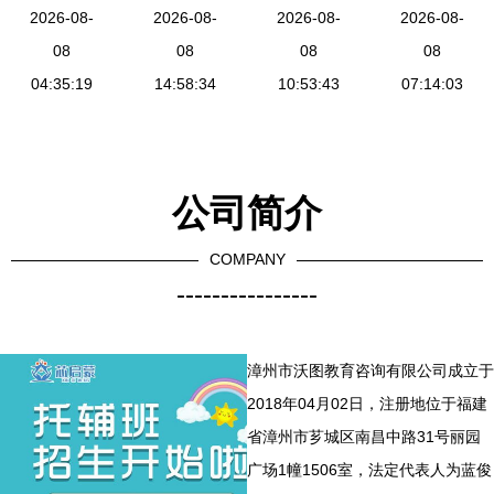
不设起付标
2026-08-
拓市场 浙
2026-08-
全国招生计
2026-08-
辅助系统操
2026-08-
准与辅助生
08
江纾困政策
08
划全面启
08
作指南 开
08
殖普惠化的
04:35:19
为市场主
14:58:34
动，专业辅
10:53:43
启精准升学
07:14:03
思考
体“舒筋活
助服务助力
之路
血”
影视梦想
公司简介
COMPANY
----------------
漳州市沃图教育咨询有限公司成立于
2018年04月02日，注册地位于福建
省漳州市芗城区南昌中路31号丽园
广场1幢1506室，法定代表人为蓝俊