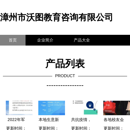
漳州市沃图教育咨询有限公司
首页
企业简介
产品大全
联系我们
企业信息
访客留言
产品列表
PRODUCT
----------------
2022年军
本地生意新
共抗疫情，
各地校友会
队文职招考
更新时间：
更新时间：
可能 招商
免费领取移
更新时间：
更新时间：
招生宣传